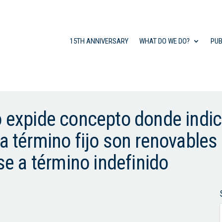
15TH ANNIVERSARY
WHAT DO WE DO?
PUB
o expide concepto donde indi
 a término fijo son renovable
rse a término indefinido