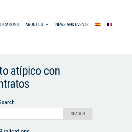
LICATIONS
ABOUT US
NEWS AND EVENTS
to atípico con
ntratos
Search
Publications