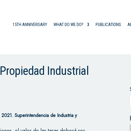
15TH ANNIVERSARY
WHAT DO WE DO?
PUBLICATIONS
A
 Propiedad Industrial
2021. Superintendencia de Industria y
ones, el valor de las tasas deberá ser