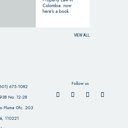
Colombia: now
here’s a book
VIEW ALL
Follow us
601) 675-1082
 93B No. 12-28
cio Pluma Ofc. 203
á, 110221