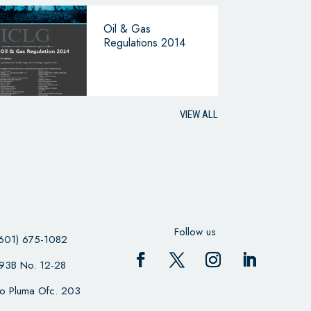
Oil & Gas
Regulations 2014
VIEW ALL
Follow us
601) 675-1082
 93B No. 12-28
cio Pluma Ofc. 203