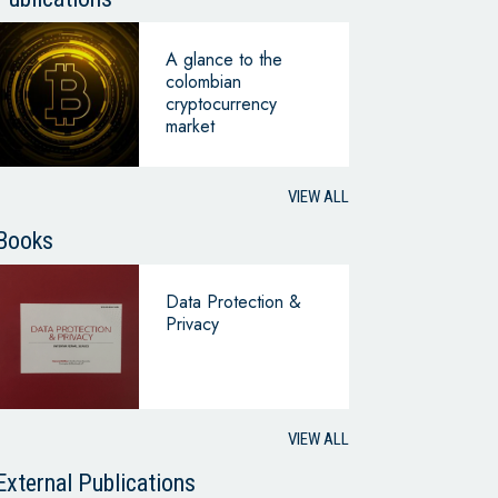
A glance to the
colombian
cryptocurrency
market
VIEW ALL
Books
Data Protection &
Privacy
VIEW ALL
External Publications