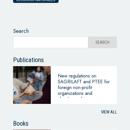
Search
Publications
New regulations on
SAGRILAFT and PTEE for
foreign non-profit
organizations and
chambers of commerce –
Superintendency of
Companies
VIEW ALL
Books