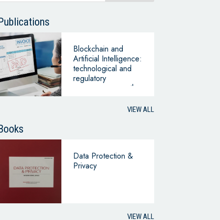
Publications
Blockchain and
Artificial Intelligence:
technological and
regulatory
convergence on the
horizon?
VIEW ALL
Books
Data Protection &
Privacy
VIEW ALL