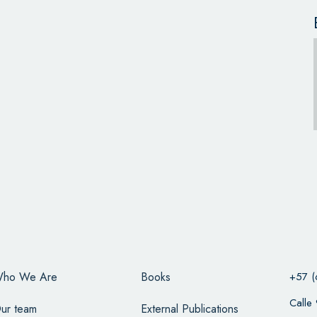
ho We Are
Books
+57 (
Calle
ur team
External Publications