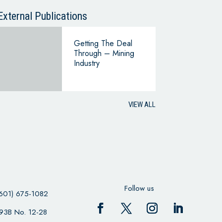
External Publications
Getting The Deal
Through – Mining
Industry
VIEW ALL
Follow us
601) 675-1082
 93B No. 12-28