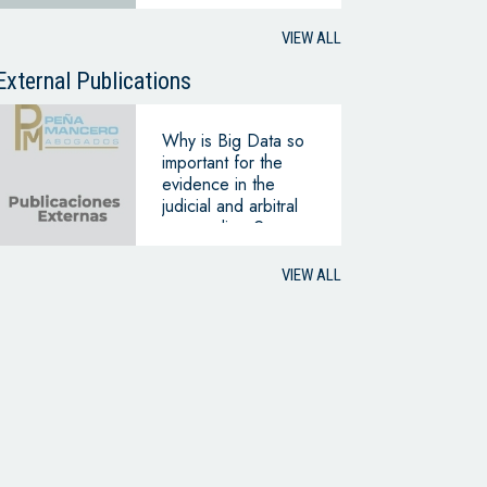
WITH THE
HYPOTHESIS OF
VIEW ALL
CONTINUING
BUSINESS
External Publications
Why is Big Data so
important for the
evidence in the
judicial and arbitral
proceedings?
VIEW ALL