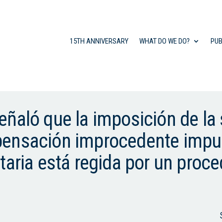
15TH ANNIVERSARY
WHAT DO WE DO?
PUB
ñaló que la imposición de la
ensación improcedente impue
taria está regida por un proc