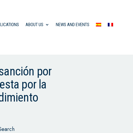
LICATIONS
ABOUT US
NEWS AND EVENTS
 sanción por
sta por la
edimiento
Search