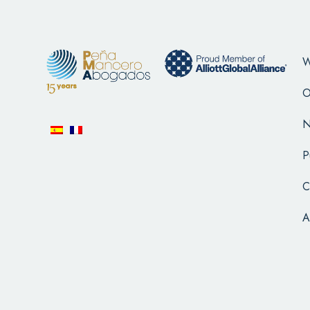
W
O
N
P
C
A