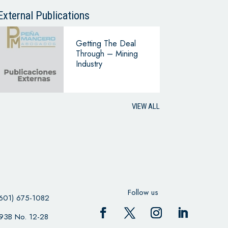
External Publications
Getting The Deal
Through – Mining
Industry
VIEW ALL
Follow us
601) 675-1082
 93B No. 12-28