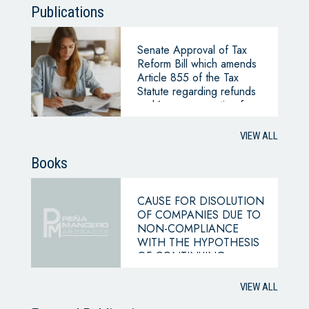
Publications
Senate Approval of Tax
Reform Bill which amends
Article 855 of the Tax
Statute regarding refunds
and/or compensation for
tax credit balances
VIEW ALL
Books
CAUSE FOR DISOLUTION
OF COMPANIES DUE TO
NON-COMPLIANCE
WITH THE HYPOTHESIS
OF CONTINUING
BUSINESS
VIEW ALL