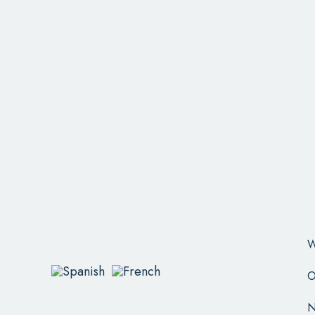
W
O
N