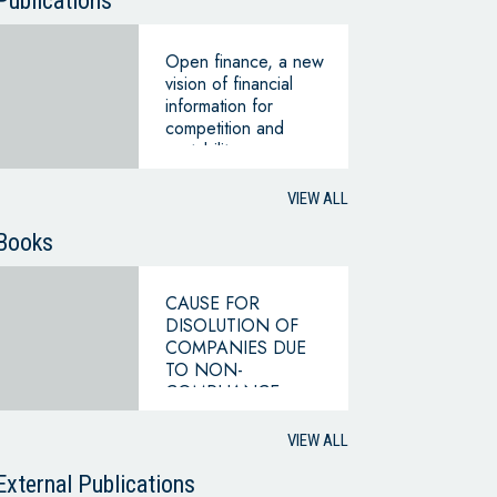
Publications
Open finance, a new
vision of financial
information for
competition and
portability
VIEW ALL
Books
CAUSE FOR
DISOLUTION OF
COMPANIES DUE
TO NON-
COMPLIANCE
WITH THE
HYPOTHESIS OF
VIEW ALL
CONTINUING
BUSINESS
External Publications