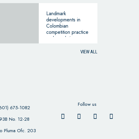
Landmark
developments in
Colombian
competition practice
and regulation
VIEW ALL
Follow us
601) 675-1082
 93B No. 12-28
cio Pluma Ofc. 203