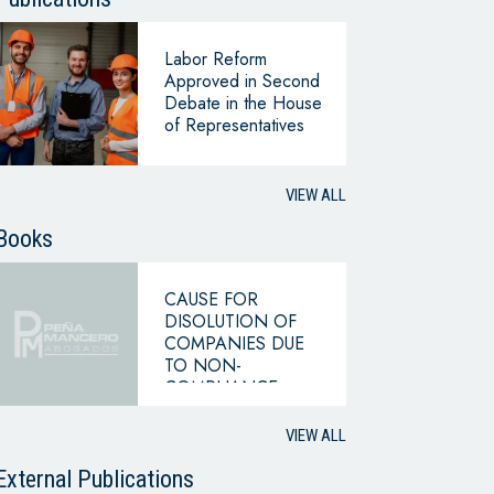
Labor Reform
Approved in Second
Debate in the House
of Representatives
VIEW ALL
Books
CAUSE FOR
DISOLUTION OF
COMPANIES DUE
TO NON-
COMPLIANCE
WITH THE
HYPOTHESIS OF
VIEW ALL
CONTINUING
BUSINESS
External Publications