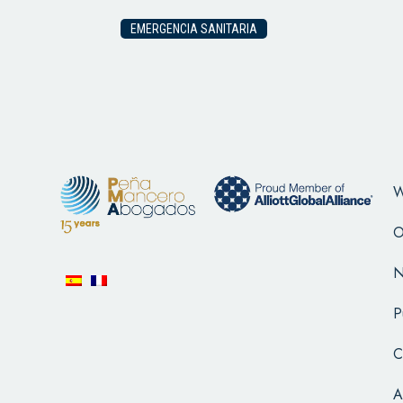
EMERGENCIA SANITARIA
W
O
N
P
C
A