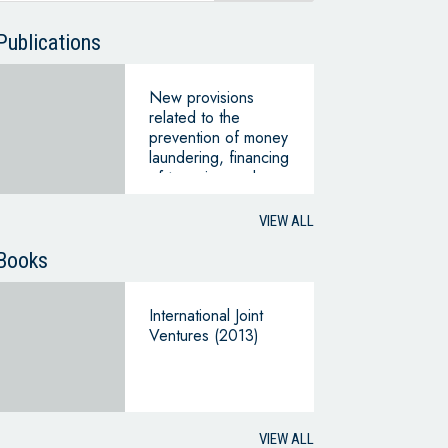
Publications
New provisions
related to the
prevention of money
laundering, financing
of terrorism and
financing of the
proliferation of mass
VIEW ALL
destruction weapons
Books
International Joint
Ventures (2013)
VIEW ALL