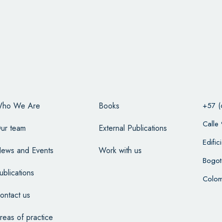
ho We Are
Books
+57 (
Calle
ur team
External Publications
Edifi
ews and Events
Work with us
Bogot
ublications
Colom
ontact us
reas of practice