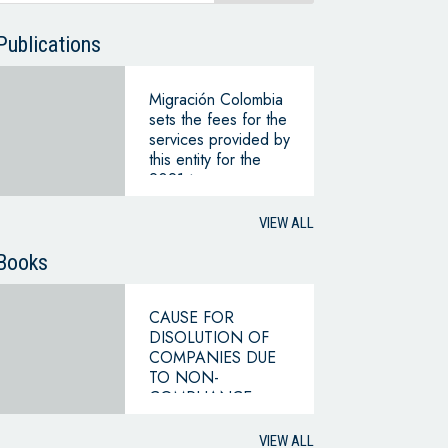
Publications
Migración Colombia
sets the fees for the
services provided by
this entity for the
2021 term
VIEW ALL
Books
CAUSE FOR
DISOLUTION OF
COMPANIES DUE
TO NON-
COMPLIANCE
WITH THE
HYPOTHESIS OF
VIEW ALL