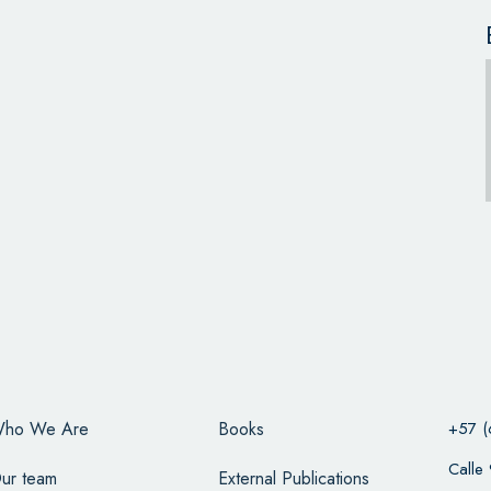
ho We Are
Books
+57 (
Calle
ur team
External Publications