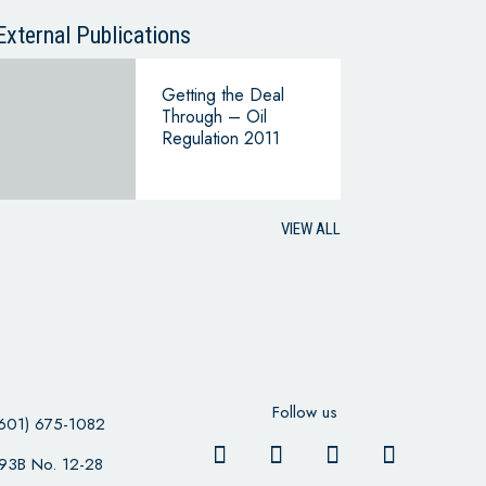
CONTINUING
BUSINESS
External Publications
Getting the Deal
Through – Oil
Regulation 2011
VIEW ALL
Follow us
601) 675-1082
 93B No. 12-28