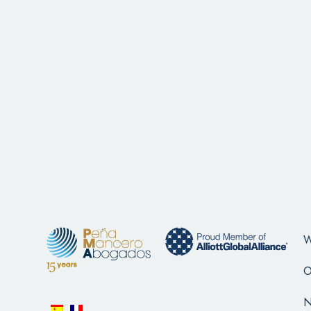
W
O
N