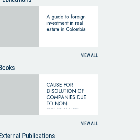
A guide to foreign
investment in real
estate in Colombia
VIEW ALL
Books
CAUSE FOR
DISOLUTION OF
COMPANIES DUE
TO NON-
COMPLIANCE
WITH THE
HYPOTHESIS OF
VIEW ALL
CONTINUING
BUSINESS
External Publications