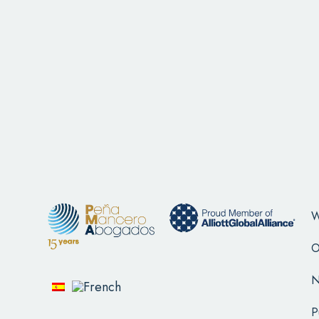
W
O
N
P