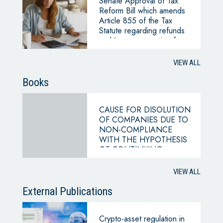
Senate Approval of Tax
Reform Bill which amends
Article 855 of the Tax
Statute regarding refunds
and/or compensation for
tax credit balances
VIEW ALL
Books
CAUSE FOR DISOLUTION
OF COMPANIES DUE TO
NON-COMPLIANCE
WITH THE HYPOTHESIS
OF CONTINUING
BUSINESS
VIEW ALL
External Publications
Crypto-asset regulation in