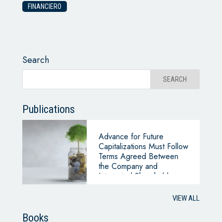
FINANCIERO
Search
Publications
Advance for Future
Capitalizations Must Follow
Terms Agreed Between
the Company and
Interested Shareholders
(Superintendency of
Companies, Office 220-
VIEW ALL
046662 of 2024)
Books