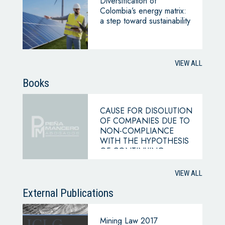
Diversification of
Colombia’s energy matrix:
a step toward sustainability
VIEW ALL
Books
CAUSE FOR DISOLUTION
OF COMPANIES DUE TO
NON-COMPLIANCE
WITH THE HYPOTHESIS
OF CONTINUING
BUSINESS
VIEW ALL
External Publications
Mining Law 2017