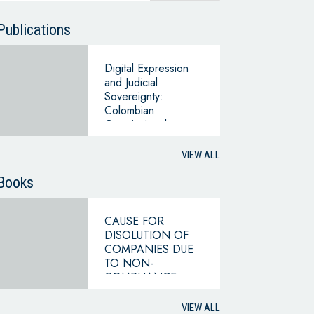
Publications
Digital Expression
and Judicial
Sovereignty:
Colombian
Constitutional
Standards in the
Esperanza Gómez
VIEW ALL
Case
Books
CAUSE FOR
DISOLUTION OF
COMPANIES DUE
TO NON-
COMPLIANCE
WITH THE
HYPOTHESIS OF
VIEW ALL