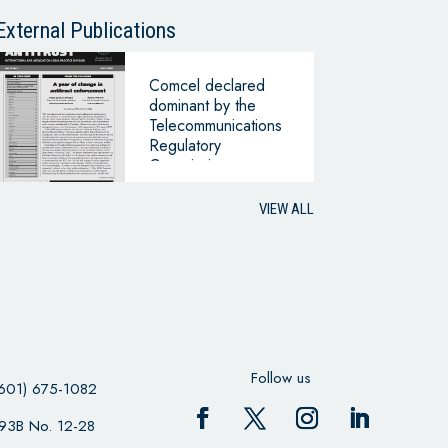
CONTINUING
BUSINESS
External Publications
Comcel declared
dominant by the
Telecommunications
Regulatory
Commission
VIEW ALL
Follow us
601) 675-1082
 93B No. 12-28