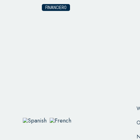
FINANCIERO
W
O
N