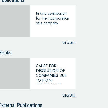
Publications
In-kind contribution
for the incorporation
of a company
VIEW ALL
Books
CAUSE FOR
DISOLUTION OF
COMPANIES DUE
TO NON-
COMPLIANCE
WITH THE
HYPOTHESIS OF
VIEW ALL
CONTINUING
BUSINESS
External Publications