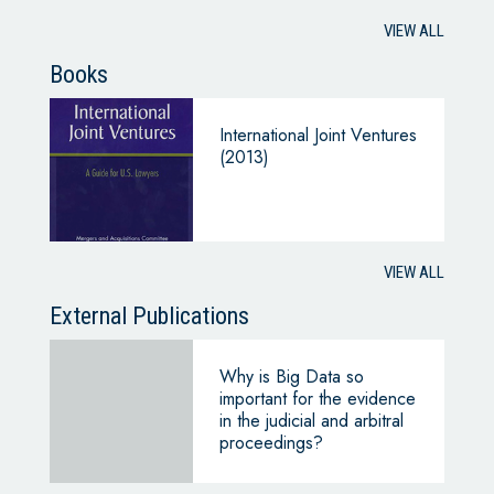
entry routes and near-term
opportunities
VIEW ALL
Books
International Joint Ventures
(2013)
VIEW ALL
External Publications
Why is Big Data so
important for the evidence
in the judicial and arbitral
proceedings?