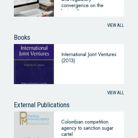
convergence on the
horizon?
VIEW ALL
Books
International Joint Ventures
(2013)
VIEW ALL
External Publications
Colombian competition
agency to sanction sugar
cartel