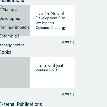
Publications
How the National
Development Plan
law impacts
Colombia´s energy
sector ?
VIEW ALL
Books
International Joint
Ventures (2013)
VIEW ALL
External Publications