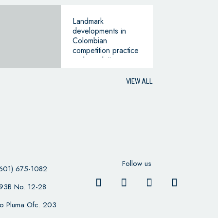
Landmark
developments in
Colombian
competition practice
and regulation
VIEW ALL
Follow us
601) 675-1082
 93B No. 12-28
cio Pluma Ofc. 203