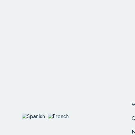
W
O
N