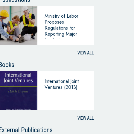
Ministry of Labor
Proposes
Regulations for
Reporting Major
Incidents or
Accidents in
Classified Facilities
VIEW ALL
Books
International Joint
Ventures (2013)
VIEW ALL
External Publications