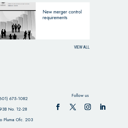
New merger control
requirements
VIEW ALL
Follow us
601) 675-1082
 93B No. 12-28
cio Pluma Ofc. 203