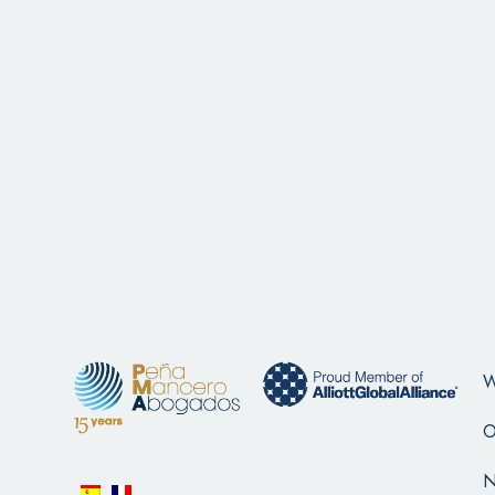
W
O
N