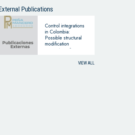
CONTINUING
BUSINESS
External Publications
Control integrations
in Colombia:
Possible structural
modification
guarantees *
VIEW ALL