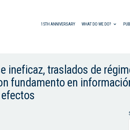
15TH ANNIVERSARY
WHAT DO WE DO?
PUB
e ineficaz, traslados de régi
con fundamento en información
 efectos