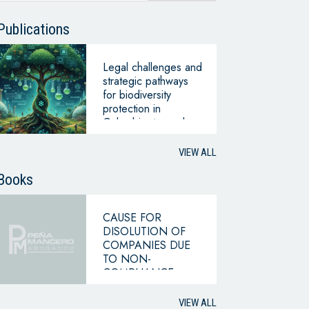
Publications
Legal challenges and
strategic pathways
for biodiversity
protection in
Colombia: towards a
green economic
transition
VIEW ALL
Books
CAUSE FOR
DISOLUTION OF
COMPANIES DUE
TO NON-
COMPLIANCE
WITH THE
HYPOTHESIS OF
VIEW ALL