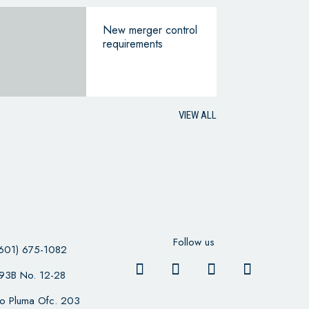
New merger control
requirements
VIEW ALL
Follow us
601) 675-1082
 93B No. 12-28
cio Pluma Ofc. 203