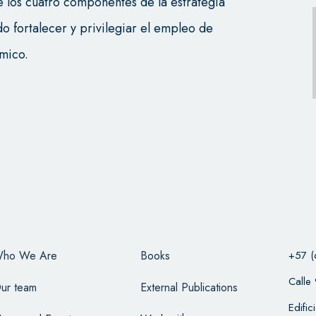
 los cuatro componentes de la estrategia
fortalecer y privilegiar el empleo de
mico.
ho We Are
Books
+57 (
Calle
ur team
External Publications
Edifi