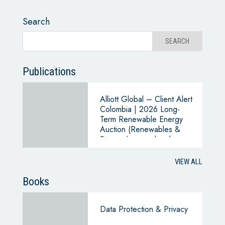
Search
Publications
Alliott Global – Client Alert
Colombia | 2026 Long-
Term Renewable Energy
Auction (Renewables &
Storage): cross-border
entry routes and near-term
opportunities
VIEW ALL
Books
Data Protection & Privacy