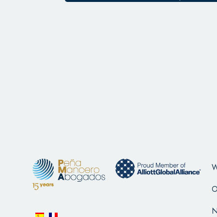
W
O
N