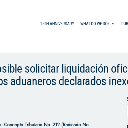
15TH ANNIVERSARY
WHAT DO WE DO?
PUB
sible solicitar liquidación ofi
tos aduaneros declarados inex
s.
Concepto Tributario No. 212 (Radicado No.