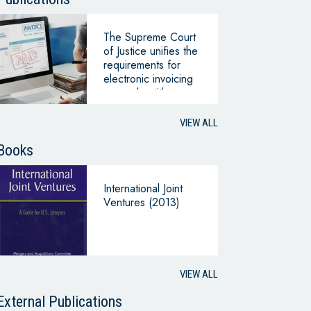
The Supreme Court
of Justice unifies the
requirements for
electronic invoicing
as a value title:
VIEW ALL
Books
International Joint
Ventures (2013)
VIEW ALL
External Publications