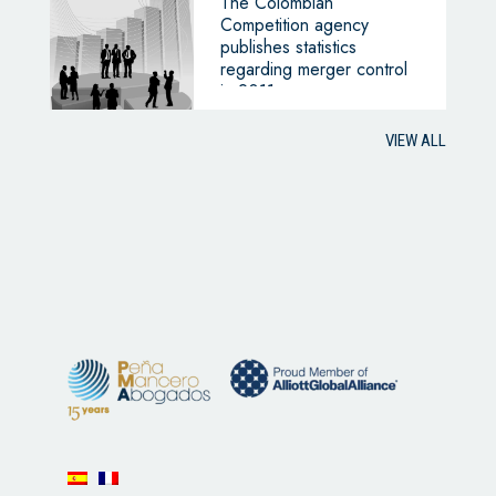
The Colombian
Competition agency
publishes statistics
regarding merger control
in 2011
VIEW ALL