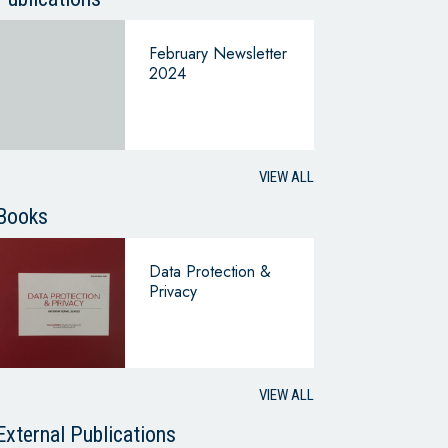
February Newsletter
2024
VIEW ALL
Books
Data Protection &
Privacy
VIEW ALL
External Publications