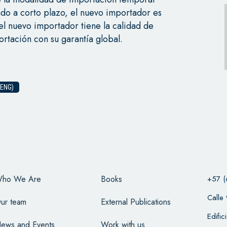
do a corto plazo, el nuevo importador es
 el nuevo importador tiene la calidad de
rtación con su garantía global.
ENG)
ho We Are
Books
+57 (
Calle
ur team
External Publications
Edifi
ews and Events
Work with us