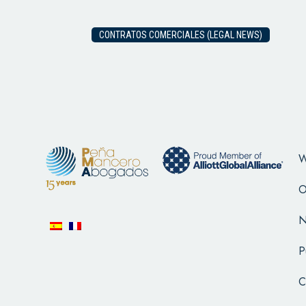
CONTRATOS COMERCIALES (LEGAL NEWS)
W
O
N
P
C