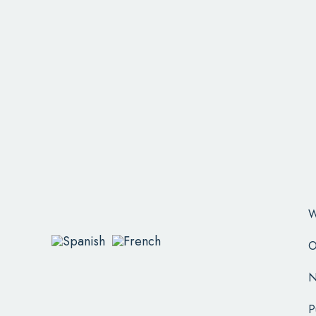
W
O
N
P