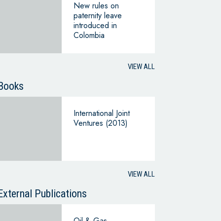
New rules on
paternity leave
introduced in
Colombia
VIEW ALL
Books
International Joint
Ventures (2013)
VIEW ALL
External Publications
Oil & Gas