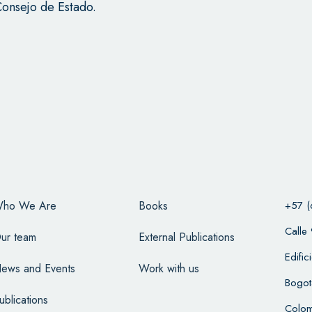
Consejo de Estado.
ho We Are
Books
+57 (
Calle
ur team
External Publications
Edifi
ews and Events
Work with us
Bogot
ublications
Colom