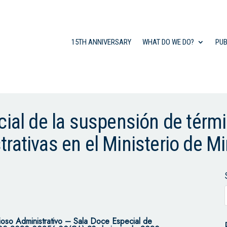
15TH ANNIVERSARY
WHAT DO WE DO?
PUB
cial de la suspensión de térm
rativas en el Ministerio de M
ioso Administrativo – Sala Doce Especial de