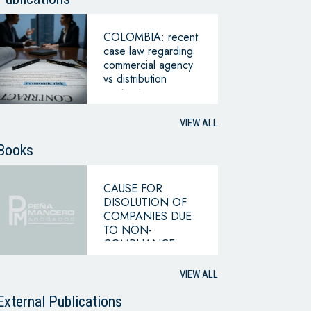
COLOMBIA: recent
case law regarding
commercial agency
vs distribution
contracts
VIEW ALL
Books
CAUSE FOR
DISOLUTION OF
COMPANIES DUE
TO NON-
COMPLIANCE
WITH THE
HYPOTHESIS OF
VIEW ALL
CONTINUING
BUSINESS
External Publications