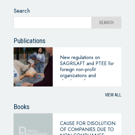
Search
Publications
New regulations on
SAGRILAFT and PTEE for
foreign non-profit
organizations and
chambers of commerce –
Superintendency of
Companies
VIEW ALL
Books
CAUSE FOR DISOLUTION
OF COMPANIES DUE TO