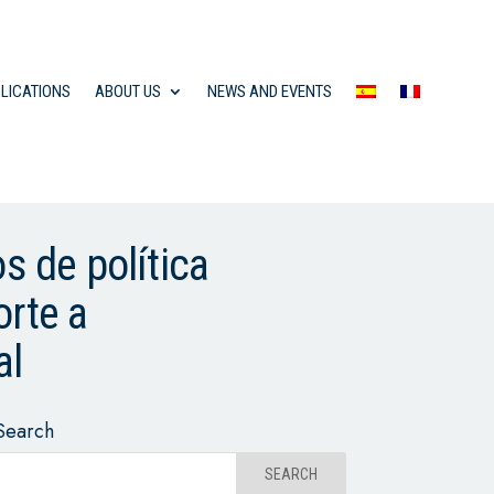
LICATIONS
ABOUT US
NEWS AND EVENTS
s de política
orte a
al
Search