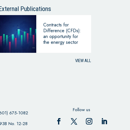
CONTINUING
BUSINESS
External Publications
Contracts for
Difference (CFDs):
an opportunity for
the energy sector
VIEW ALL
Follow us
601) 675-1082
 93B No. 12-28