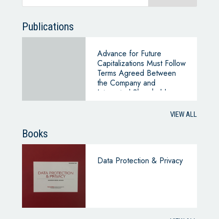
Publications
Advance for Future
Capitalizations Must Follow
Terms Agreed Between
the Company and
Interested Shareholders
(Superintendency of
Companies, Office 220-
VIEW ALL
046662 of 2024)
Books
Data Protection & Privacy