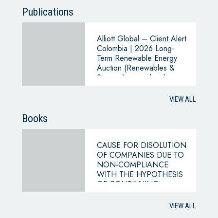
Publications
Alliott Global – Client Alert
Colombia | 2026 Long-
Term Renewable Energy
Auction (Renewables &
Storage): cross-border
entry routes and near-term
opportunities
VIEW ALL
Books
CAUSE FOR DISOLUTION
OF COMPANIES DUE TO
NON-COMPLIANCE
WITH THE HYPOTHESIS
OF CONTINUING
BUSINESS
VIEW ALL