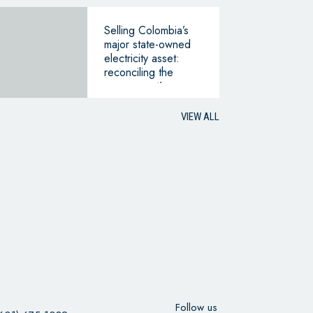
Selling Colombia’s
major state-owned
electricity asset:
reconciling the
government’s
financial needs with
competition
VIEW ALL
regulation
Follow us