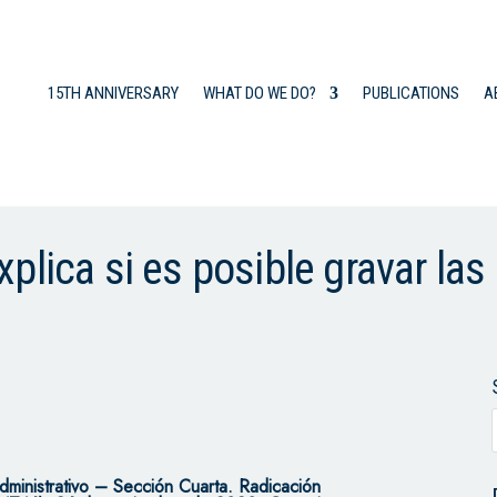
15TH ANNIVERSARY
WHAT DO WE DO?
PUBLICATIONS
A
plica si es posible gravar las
dministrativo – Sección Cuarta.
Radicación