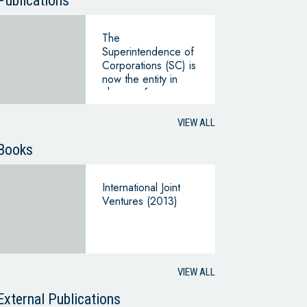
Publications
The
Superintendence of
Corporations (SC) is
now the entity in
charge of
supervising foreign
non-profit
VIEW ALL
organizations having
an office in
Books
Colombia.
International Joint
Ventures (2013)
VIEW ALL
External Publications