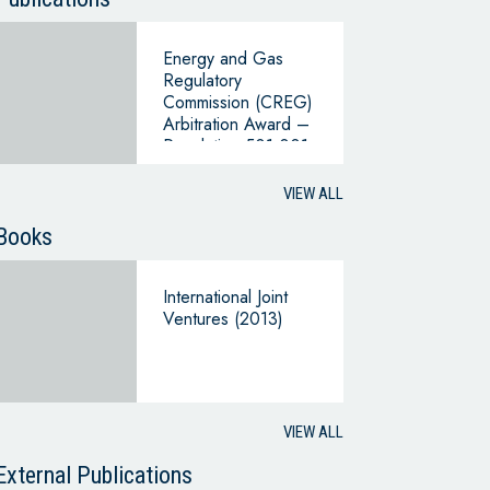
Energy and Gas
Regulatory
Commission (CREG)
Arbitration Award –
Resolution 501 001,
dated January 20,
2023
VIEW ALL
Books
International Joint
Ventures (2013)
VIEW ALL
External Publications