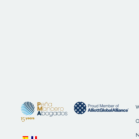
W
O
N