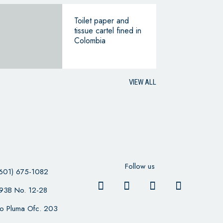
Toilet paper and
tissue cartel fined in
Colombia
VIEW ALL
Follow us
601) 675-1082
 93B No. 12-28
cio Pluma Ofc. 203