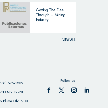
Getting The Deal
Through – Mining
Industry
VIEW ALL
Follow us
601) 675-1082
 93B No. 12-28
cio Pluma Ofc. 203