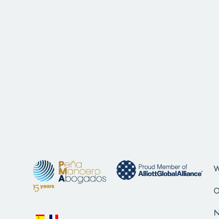
W
O
N