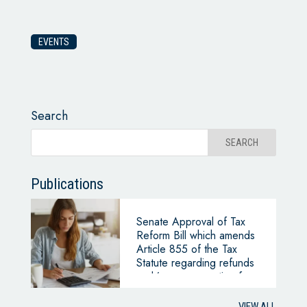
EVENTS
Search
Publications
Senate Approval of Tax
Reform Bill which amends
Article 855 of the Tax
Statute regarding refunds
and/or compensation for
tax credit balances
VIEW ALL