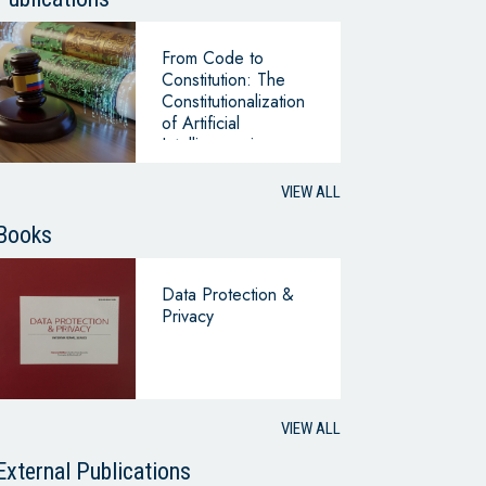
From Code to
Constitution: The
Constitutionalization
of Artificial
Intelligence in
Colombia’s Case law
VIEW ALL
Books
Data Protection &
Privacy
VIEW ALL
External Publications