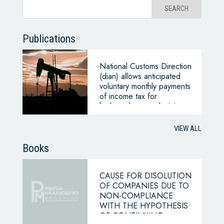
Publications
National Customs Direction
(dian) allows anticipated
voluntary monthly payments
of income tax for
hydrocarbons and mining
products
VIEW ALL
Books
CAUSE FOR DISOLUTION
OF COMPANIES DUE TO
NON-COMPLIANCE
WITH THE HYPOTHESIS
OF CONTINUING