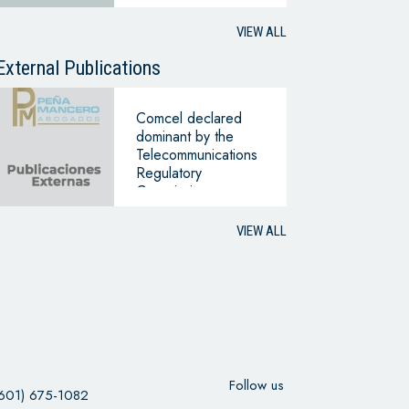
WITH THE
HYPOTHESIS OF
VIEW ALL
CONTINUING
BUSINESS
External Publications
Comcel declared
dominant by the
Telecommunications
Regulatory
Commission
VIEW ALL
Follow us
601) 675-1082