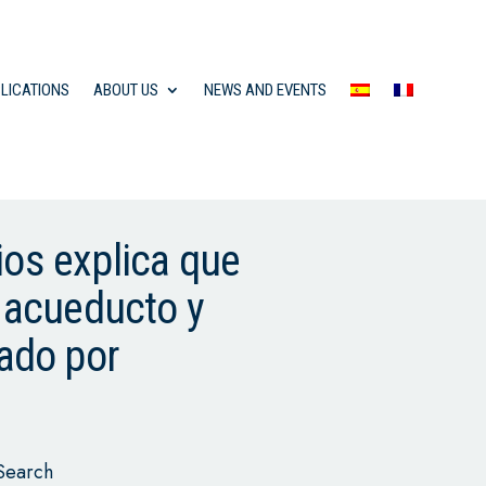
LICATIONS
ABOUT US
NEWS AND EVENTS
ios explica que
e acueducto y
gado por
Search