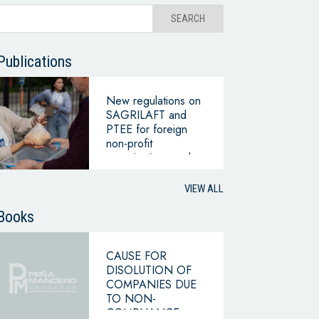
Publications
New regulations on
SAGRILAFT and
PTEE for foreign
non-profit
organizations and
chambers of
commerce –
VIEW ALL
Superintendency of
Companies
Books
CAUSE FOR
DISOLUTION OF
COMPANIES DUE
TO NON-
COMPLIANCE