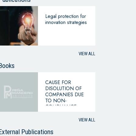
Legal protection for
innovation strategies
VIEW ALL
Books
CAUSE FOR
DISOLUTION OF
COMPANIES DUE
TO NON-
COMPLIANCE
WITH THE
HYPOTHESIS OF
VIEW ALL
CONTINUING
BUSINESS
External Publications