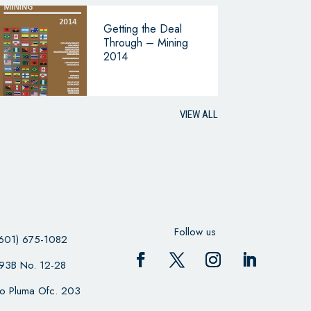
Getting the Deal
Through – Mining
2014
VIEW ALL
Follow us
601) 675-1082
 93B No. 12-28
cio Pluma Ofc. 203