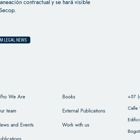
laneación contractual y se hará visible
 Secop.
M LEGAL NEWS
ho We Are
Books
+57 (
Calle
ur team
External Publications
Edifi
ews and Events
Work with us
Bogot
ublications