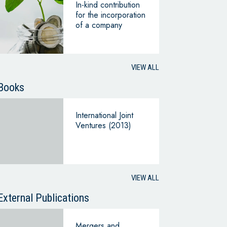
In-kind contribution
for the incorporation
of a company
VIEW ALL
Books
International Joint
Ventures (2013)
VIEW ALL
External Publications
Mergers and