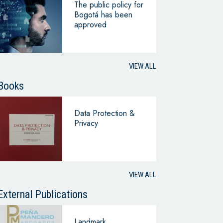
The public policy for
Bogotá has been
approved
VIEW ALL
Books
Data Protection &
Privacy
VIEW ALL
External Publications
Landmark