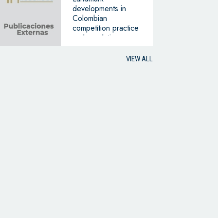
developments in
Colombian
competition practice
and regulation
VIEW ALL