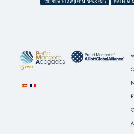
CORPORATE LAW (LEGAL NEWS ENG)
PM LEGAL 
W
O
N
P
C
A