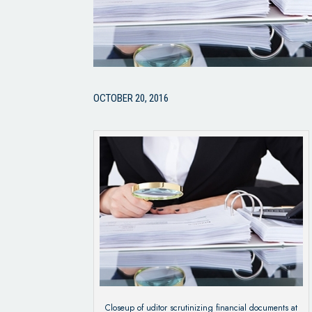
OCTOBER 20, 2016
Closeup of uditor scrutinizing financial documents at