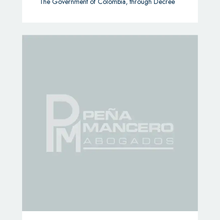
The Government of Colombia, through Decree
1390 of December 22, 2025, has declared a
State of Economic and Social Emergency across
the national territory for an initial period of 30
days, extendable up to 90 days. This
extraordinary measure has been adopted to
address a severe fiscal deficit and to ensure the
availability of resources for healthcare, public
security, and disaster response.
The declaration is based on the following
considerations:
Increase in the Capitation Payment Unit (UPC) to
Health Promotion Entities (EPS).
Recent public order crisis.
Threats and attacks against social leaders, with an
estimated impact of COP 2.5 trillion.
Withdrawal of financing bills for 2025 and
2026, which sought to raise COP 12 trillion and
COP 16.3 trillion, respectively.
Impact of the winter season, estimated at COP
0.5 trillion.
Pending judicial rulings requiring payment of