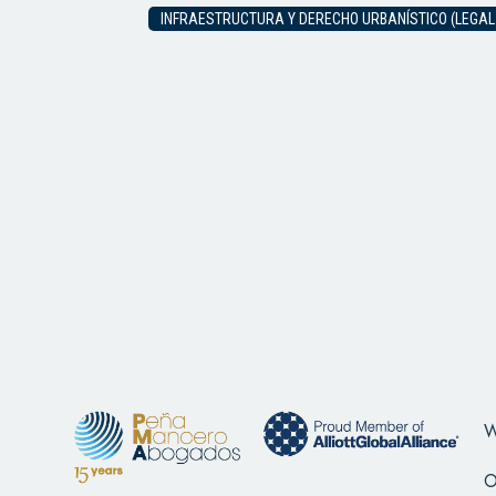
INFRAESTRUCTURA Y DERECHO URBANÍSTICO (LEGAL
W
O