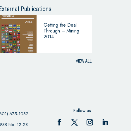
CONTINUING
BUSINESS
External Publications
Getting the Deal
Through – Mining
2014
VIEW ALL
Follow us
601) 675-1082
 93B No. 12-28