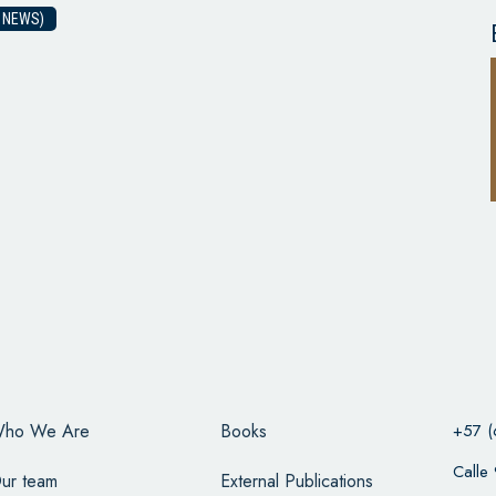
 NEWS)
ho We Are
Books
+57 (
Calle
ur team
External Publications