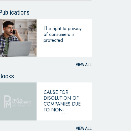
Publications
The right to privacy
of consumers is
protected
VIEW ALL
Books
CAUSE FOR
DISOLUTION OF
COMPANIES DUE
TO NON-
COMPLIANCE
WITH THE
HYPOTHESIS OF
VIEW ALL